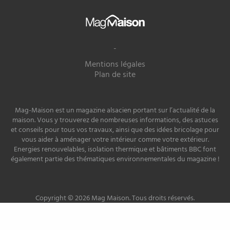
Mag
Maison
-
Mentions légales
Plan de site
Mag-Maison est un magazine alsacien portant sur l’actualité de la
maison. Vous y trouverez de nombreuses informations, des astuces
et conseils pour tous vos travaux, ainsi que des idées bricolage pour
vous aider à aménager votre intérieur comme votre extérieur.
Energies renouvelables, isolation thermique et bâtiments BBC font
également partie des thématiques environnementales du magazine !
Copyright © 2026 Mag Maison. Tous droits réservés.
Site développé par
PREMIERE PLACE