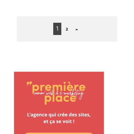
1
2
»