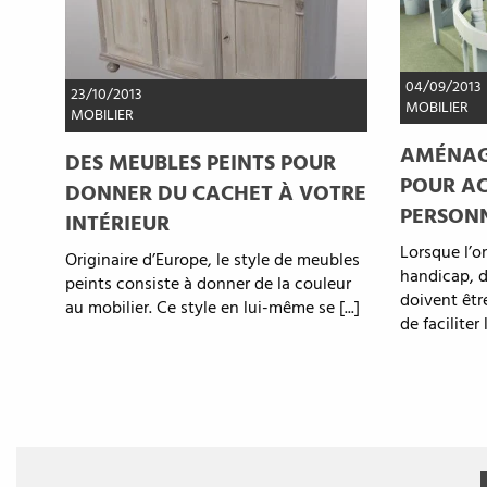
04/09/2013
23/10/2013
MOBILIER
MOBILIER
AMÉNAG
DES MEUBLES PEINTS POUR
POUR AC
DONNER DU CACHET À VOTRE
PERSON
INTÉRIEUR
Lorsque l’o
Originaire d’Europe, le style de meubles
handicap,
peints consiste à donner de la couleur
doivent êtr
au mobilier. Ce style en lui-même se [...]
de faciliter l