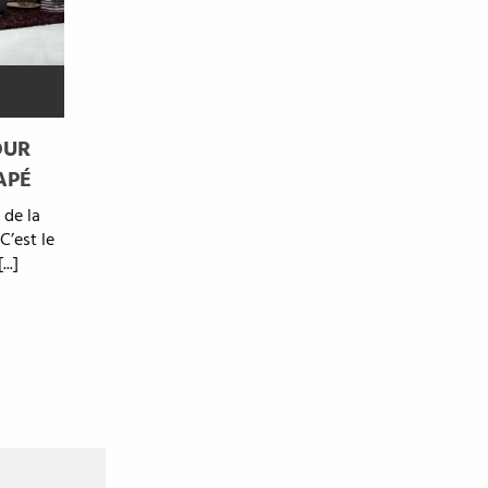
OUR
APÉ
 de la
C’est le
..]