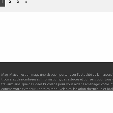
1
2
3
»
Mag-Maison est un magazine alsacien portant sur l’actualité de la maison.
trouverez de nombreuses informations, des astuces et conseils pour tous 
travaux, ainsi que des idées bricolage pour vous aider à aménager votre in
comme votre extérieur. Energies renouvelables, isolation thermique et bâ
font également partie des thématiques environnementales du magazine !