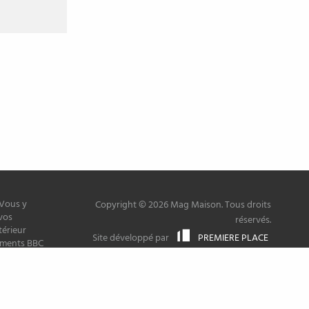
 Vous y
Copyright © 2026 Mag Maison. Tous droits
vos
réservés.
térieur
Site développé par
PREMIERE PLACE
timents BBC