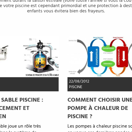
ement durant la saison estivale (voire toute l’année si vous la cou
e votre piscine est cependant primordial et une protection à des
enfants vous évitera bien des frayeurs.
22/08/2012
PISCINE
 SABLE PISCINE :
COMMENT CHOISIR UN
CEMENT ET
POMPE À CHALEUR DE
EN
PISCINE ?
sable joue un rôle très
Les pompes à chaleur piscine so