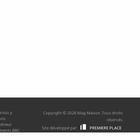
 Vous y
Copyright © 2026 Mag Maison. Tous droits
vos
réservés.
térieur
Site développé par
PREMIERE PLACE
timents BBC