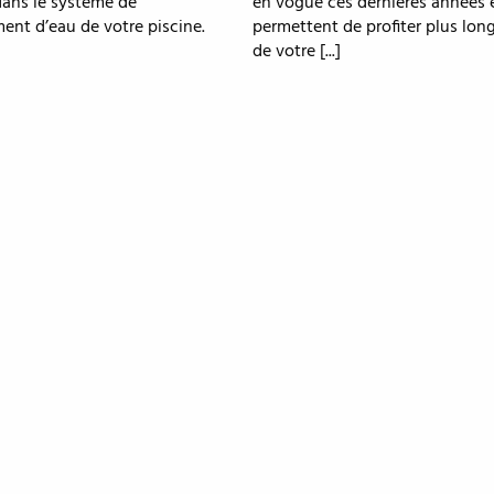
dans le système de
en vogue ces dernières années e
ent d’eau de votre piscine.
permettent de profiter plus lo
de votre [...]