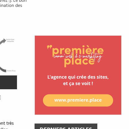
vrez !). Le bon
tination des
E
nt très