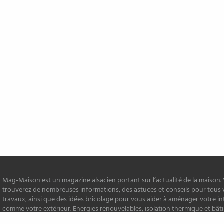
Mag-Maison est un magazine alsacien portant sur l’actualité de la maison.
trouverez de nombreuses informations, des astuces et conseils pour tous 
travaux, ainsi que des idées bricolage pour vous aider à aménager votre in
comme votre extérieur. Energies renouvelables, isolation thermique et bâ
font également partie des thématiques environnementales du magazine !