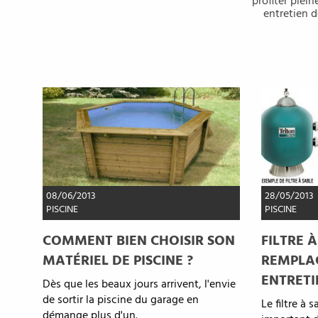
profiter plein
entretien d
08/06/2013
28/05/2013
PISCINE
PISCINE
COMMENT BIEN CHOISIR SON
FILTRE À
MATÉRIEL DE PISCINE ?
REMPLA
ENTRETI
Dès que les beaux jours arrivent, l'envie
de sortir la piscine du garage en
Le filtre à 
démange plus d'un.