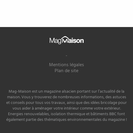
Mag
Maison
-
Mentions légales
Plan de site
Mag-Maison est un magazine alsacien portant sur l’actualité de la
maison. Vous y trouverez de nombreuses informations, des astuces
et conseils pour tous vos travaux, ainsi que des idées bricolage pour
vous aider à aménager votre intérieur comme votre extérieur.
Energies renouvelables, isolation thermique et bâtiments BBC font
également partie des thématiques environnementales du magazine !