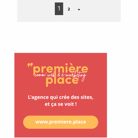
1
2
»