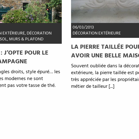
06/03/2013
 EXTÉRIEURE
,
DÉCORATION
DÉCORATION EXTÉRIEURE
SOL, MURS & PLAFOND
LA PIERRE TAILLÉE POU
: J’OPTE POUR LE
AVOIR UNE BELLE MAI
CAMPAGNE
Souvent oubliée dans la décora
ngles droits, style épuré… les
extérieure, la pierre taillée est 
res modernes ne sont
très appréciée par les propriétai
ent pas votre tasse de thé.
métier de tailleur [...]