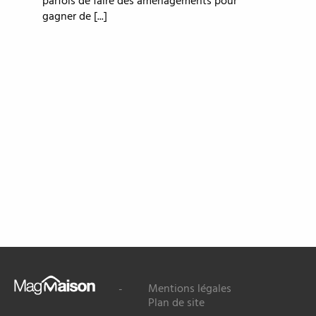
parfois de faire des aménagements pour
gagner de [...]
Mag
Mentions légales
-
Maison
Plan de site