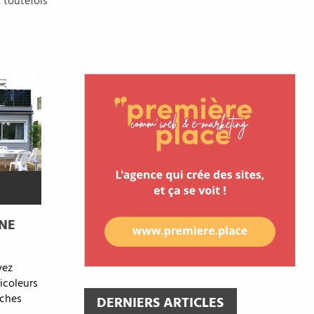
 toutefois
NE
yez
icoleurs
nches
DERNIERS ARTICLES