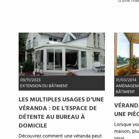
d’une mai
09/11/2023
31/03/2014
EXTENSION DU BÂTIMENT
AMÉNAGEME
BÂTIMENT
LES MULTIPLES USAGES D’UNE
VÉRANDA
VÉRANDA : DE L’ESPACE DE
UNE PIÈ
DÉTENTE AU BUREAU À
Lorsque vou
DOMICILE
maison, plus
Découvrez comment une véranda peut
vous.