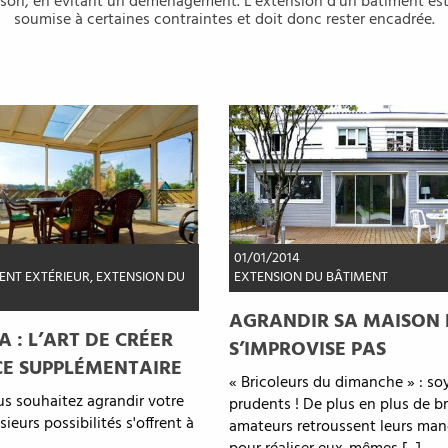
son, en évitant un déménagement. L’extension d’un bâtiment est
soumise à certaines contraintes et doit donc rester encadrée.
01/01/2014
NT EXTÉRIEUR
,
EXTENSION DU
EXTENSION DU BÂTIMENT
AGRANDIR SA MAISON 
 : L’ART DE CRÉER
S’IMPROVISE PAS
CE SUPPLÉMENTAIRE
« Bricoleurs du dimanche » : so
s souhaitez agrandir votre
prudents ! De plus en plus de br
ieurs possibilités s'offrent à
amateurs retroussent leurs ma