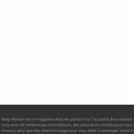
Mag-Maison est un magazine alsacien portant sur l’actualité de la maison.
trouverez de nombreuses informations, des astuces et conseils pour tous 
travaux, ainsi que des idées bricolage pour vous aider à aménager votre in