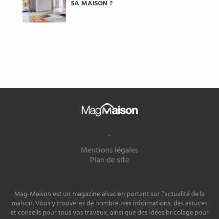
SA MAISON ?
Mag
Maison
-
Mentions légales
Plan de site
Mag-Maison est un magazine alsacien portant sur l’actualité de la
maison. Vous y trouverez de nombreuses informations, des astuces
et conseils pour tous vos travaux, ainsi que des idées bricolage pour