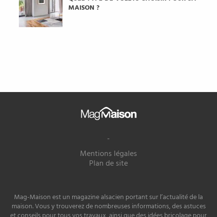
MAISON ?
Mag
Maison
-
Mentions légales
Plan de site
Mag-Maison est un magazine alsacien portant sur l’actualité de la
maison. Vous y trouverez de nombreuses informations, des astuces
et conseils pour tous vos travaux, ainsi que des idées bricolage pour