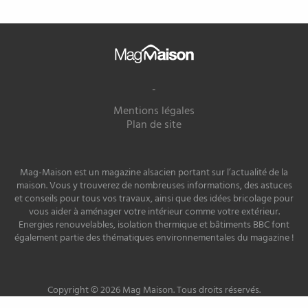
Mag
Maison
-
Mentions légales
Plan de site
Mag-Maison est un magazine alsacien portant sur l’actualité de la
maison. Vous y trouverez de nombreuses informations, des astuces
et conseils pour tous vos travaux, ainsi que des idées bricolage pour
vous aider à aménager votre intérieur comme votre extérieur.
Energies renouvelables, isolation thermique et bâtiments BBC font
également partie des thématiques environnementales du magazine !
Copyright © 2026 Mag Maison. Tous droits réservés.