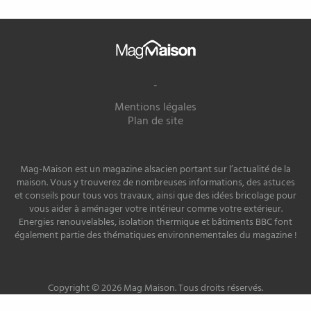
Mag
Maison
-
Mentions légales
Plan de site
Mag-Maison est un magazine alsacien portant sur l’actualité de la
maison. Vous y trouverez de nombreuses informations, des astuces
et conseils pour tous vos travaux, ainsi que des idées bricolage pour
vous aider à aménager votre intérieur comme votre extérieur.
Energies renouvelables, isolation thermique et bâtiments BBC font
également partie des thématiques environnementales du magazine !
Copyright © 2026 Mag Maison. Tous droits réservés.
Site développé par
PREMIERE PLACE