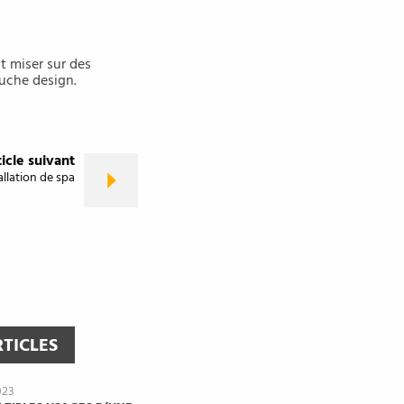
ut miser sur des
ouche design.
icle suivant
allation de spa
RTICLES
023