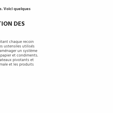
ue. Voici quelques
TION DES
oitant chaque recoin
es ustensiles utilisés
z aménager un système
 papier et condiments.
ateaux pivotants et
male et les produits