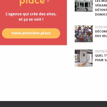
LES MU
VÉRAND
DÉTENT
DOMICI
11/10/2
DÉCORE
DES ŒU
08/06/
QUEL T
POUR S