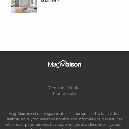
MAISON ?
Mag
Maison
-
Mentions légales
Plan de site
Mag-Maison est un magazine alsacien portant sur l’actualité de la
maison. Vous y trouverez de nombreuses informations, des astuces
et conseils pour tous vos travaux, ainsi que des idées bricolage pour